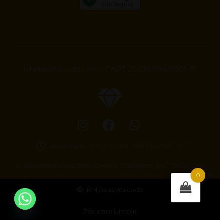
rmjoiasatacado.com | CNPJ 25.018.934/0001-81
Atendimento SEG à SEX 8H - 18H | SAB 8H - 12H
R. João Rosa Góes, 568 - Centro, Dourados - MS, 79804-020
0
RM Joias Atacado
Por Icaro Lincoln