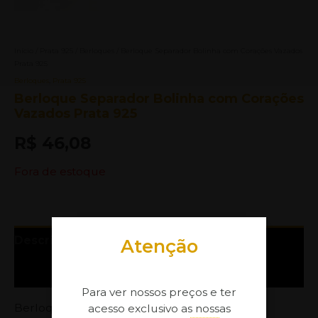
Início
/
Prata 925
/
Berloques
/ Berloque Separador Bolinha com Corações Vazados
Prata 925
Berloques
,
Prata 925
Berloque Separador Bolinha com Corações
Vazados Prata 925
R$
46,08
Fora de estoque
Descrição
Atenção
Informação adicional
Para ver nossos preços e ter
Berloque Separador Bolinha com Corações
acesso exclusivo as nossas