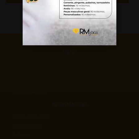
MENU
Atendimento
Minha Conta
Carrinho
Lista de Desejos
INFORMAÇÕES
Todos os Produtos
Quem Somos
Políticas