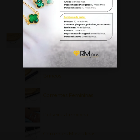
Pulseiras Masculinas
Tornozeleiras
Prata 925
Pulseiras Infantis
Brincos
Correntes Femininas
Pulseiras Feminina
Correntes Masculinas