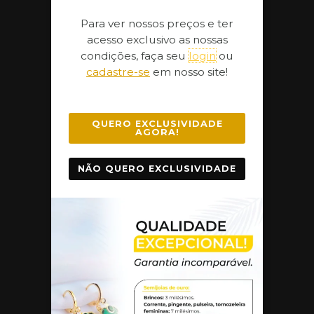
Brincos
o
o
Para ver nossos preços e ter
acesso exclusivo as nossas
condições, faça seu
login
ou
Corrente com Pingente
cadastre-se
em nosso site!
Correntes Femininas
QUERO EXCLUSIVIDADE
AGORA!
Correntes Masculinas
NÃO QUERO EXCLUSIVIDADE
Peças Infantis
Pingentes
Pulseiras Femininas