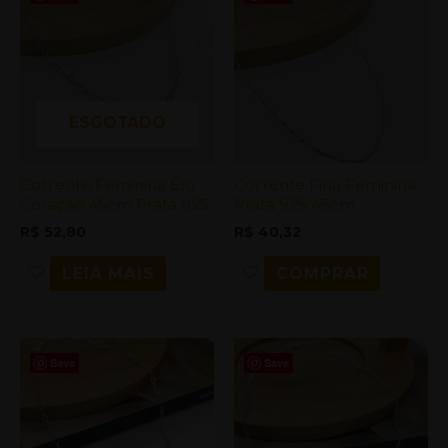
ESGOTADO
Corrente Feminina Elo
Corrente Fina Feminina
Coração 45cm Prata 925
Prata 925 45cm
R$
52,80
R$
40,32
LEIA MAIS
COMPRAR
Save
Save