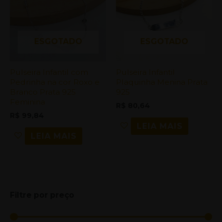
ESGOTADO
ESGOTADO
Pulseira Infantil com
Pulseira Infantil
Pedrinha na cor Roxo e
Plaquinha Menina Prata
Branco Prata 925
925
Feminina
R$
80,64
R$
99,84
LEIA MAIS
LEIA MAIS
Filtre por preço
P
P
r
r