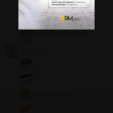
Pingentes
Berloques
Tornozeleiras
Semijoias Ouro
Brincos
Correntes Femininas
Pulseiras Femininas
Correntes Masculinas