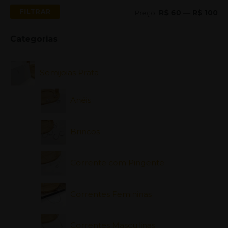
e
e
FILTRAR
Preço:
R$ 60
—
R$ 100
ç
ç
o
o
Categorias
m
m
í
á
Semijoias Prata
n
x
Anéis
i
i
m
m
Brincos
o
o
Corrente com Pingente
Correntes Femininas
Correntes Masculinas