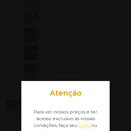
Peças Infantis
Pingentes
Pulseiras Femininas
Pulseiras Masculinas
Tornozeleiras
Atenção
Prata 925
Para ver nossos preços e ter
acesso exclusivo as nossas
Pulseiras Infantis
condições, faça seu
login
ou