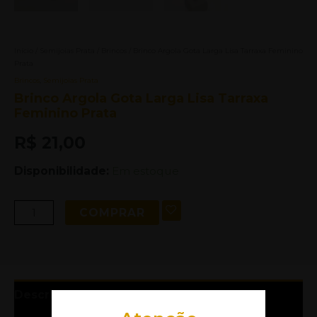
Início
/
Semijoias Prata
/
Brincos
/ Brinco Argola Gota Larga Lisa Tarraxa Feminino
Prata
Brincos
,
Semijoias Prata
Brinco Argola Gota Larga Lisa Tarraxa
Feminino Prata
R$
21,00
Disponibilidade:
Em estoque
COMPRAR
Descrição