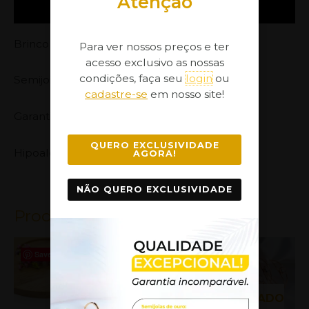
Atenção
Informação adicional
Brinco Argola Tarraxa Média
Para ver nossos preços e ter
acesso exclusivo as nossas
condições, faça seu
login
ou
Semijoia banhada com 30 milésimos de Prata,
cadastre-se
em nosso site!
Garantia no Banho: 1 ano
QUERO EXCLUSIVIDADE
Hipoalergênica.
AGORA!
NÃO QUERO EXCLUSIVIDADE
Produtos Relacionados
Save
Save
Save
ESGOTADO
ESGOTADO