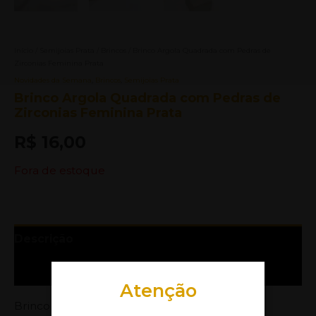
Início
/
Semijoias Prata
/
Brincos
/ Brinco Argola Quadrada com Pedras de
Zirconias Feminina Prata
Novidades da Semana
,
Brincos
,
Semijoias Prata
Brinco Argola Quadrada com Pedras de
Zirconias Feminina Prata
R$
16,00
Fora de estoque
Descrição
Informação adicional
Atenção
Brinco Argola quadrada