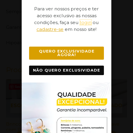
Para ver nossos preços e ter
Semijoia banhada com 30 milésimos de Prata,
acesso exclusivo as nossas
condições, faça seu
login
ou
Garantia no Banho: 1 ano
cadastre-se
em nosso site!
Hipoalergênica
QUERO EXCLUSIVIDADE
AGORA!
Produtos Relacionados
NÃO QUERO EXCLUSIVIDADE
Save
Save
Save
ESGOTADO
ESGOTADO
Brinco Click,
Brinco Cadeado
Brinco Chave
B
com Pingentes
Prata 925
Prata 925
C