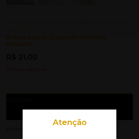
Início
/
Semijoias Ouro
/
Brincos
/ Brinco Argola Quadrada Feminino Dourado
Semijoias Ouro
,
Brincos
Brinco Argola Quadrada Feminino
Dourado
R$
21,00
Fora de estoque
Descrição
Informação adicional
Atenção
Brinco Argola Click Pequeno