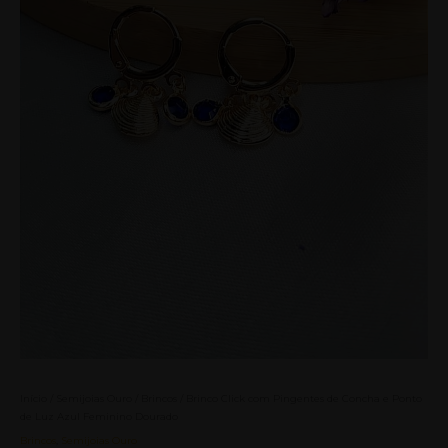
Ponto
de
Luz
Azul
Feminino
Dourado
quantidade
Início
/
Semijoias Ouro
/
Brincos
/ Brinco Click com Pingentes de Concha e Ponto
de Luz Azul Feminino Dourado
Brincos
,
Semijoias Ouro