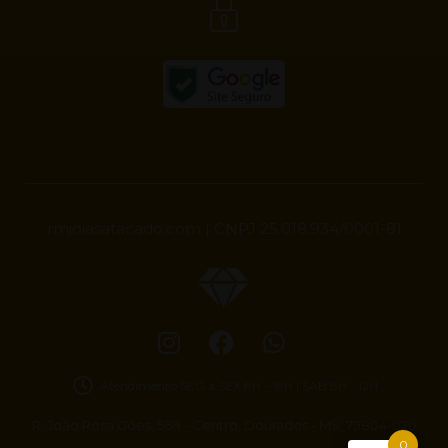
rmjoiasatacado.com | CNPJ 25.018.934/0001-81
Atendimento SEG à SEX 8H - 18H | SAB 8H - 12H
R. João Rosa Góes, 568 - Centro, Dourados - MS, 79804-020
0