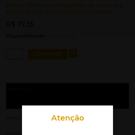
Brinco Click com Pingentes de Concha e
Ponto de Luz Azul Feminino Dourado
R$
17,15
Disponibilidade:
Em estoque
COMPRAR
Descrição
Informação adicional
Atenção
Brinco de Click Médio
Semijoia banhada com 3 milésimos de ouro,