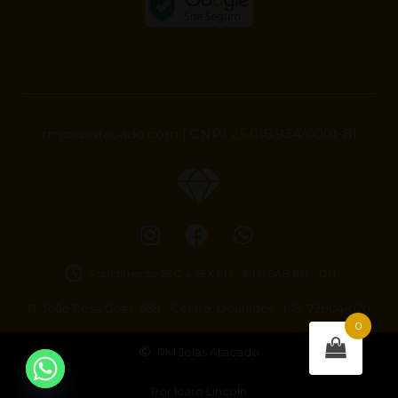
rmjoiasatacado.com | CNPJ 25.018.934/0001-81
Atendimento SEG à SEX 8H - 18H | SAB 8H - 12H
R. João Rosa Góes, 568 - Centro, Dourados - MS, 79804-020
0
RM Joias Atacado
Por Icaro Lincoln