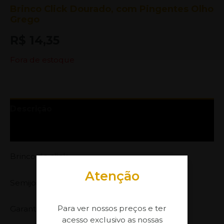
Brinco Click Dourado, com Pingentes Olho
Grego
R$
14,35
Fora de estoque
Descrição
Informação adicional
Brinco de click,
Atenção
Semijoia banhada com 3 milésimos de ouro,
Para ver nossos preços e ter
Garantia no Banho: 1 ano
acesso exclusivo as nossas