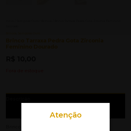
Início
/
Semijoias Ouro
/
Brincos
/ Brinco Tarraxa Pedra Gota Zirconia Feminino
Dourado
Brincos
,
Semijoias Ouro
Brinco Tarraxa Pedra Gota Zirconia
Feminino Dourado
R$
10,00
Fora de estoque
Descrição
Informação adicional
Atenção
Brinco de Tarraxa Médio