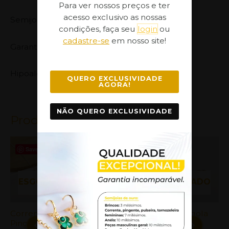
Para ver nossos preços e ter
acesso exclusivo as nossas
Semijoia banhada com 3 milésimos de ouro,
condições, faça seu
login
ou
cadastre-se
em nosso site!
Garantia no Banho: 1 ano
Hipoalergênica
QUERO EXCLUSIVIDADE
AGORA!
NÃO QUERO EXCLUSIVIDADE
Produtos Relacionados
Save
Save
Save
ESGOTADO
ESGOTADO
Corrente com
Brinco Tarraxa
Brinco Argola
B
Pingente
Flor Feminino
Coração
A