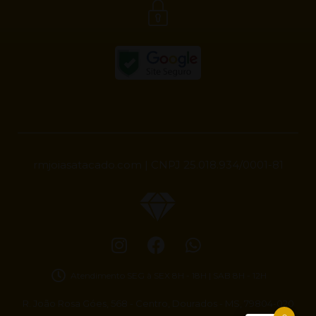
rmjoiasatacado.com | CNPJ 25.018.934/0001-81
Atendimento SEG à SEX 8H - 18H | SAB 8H - 12H
R. João Rosa Góes, 568 - Centro, Dourados - MS, 79804-020