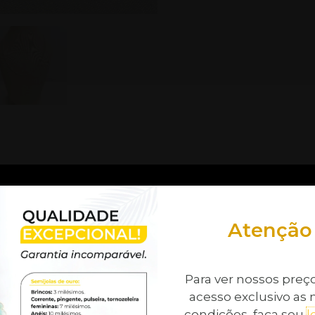
onal
de comprimento.
Atenção
imos de Prata,
Para ver nossos preço
acesso exclusivo as 
condições, faça seu
l