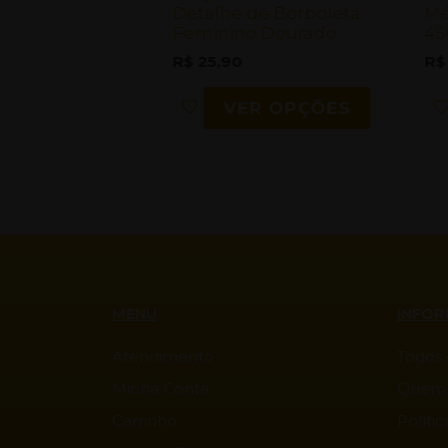
oração Rosa
Detalhe de Borboleta
Mé
escolhid
o Dourado
Feminino Dourado
4
na
R$
25,90
R$
página
IA MAIS
VER OPÇÕES
do
produto
MENU
INFO
Atendimento
Todos 
Minha Conta
Quem
Carrinho
Polític