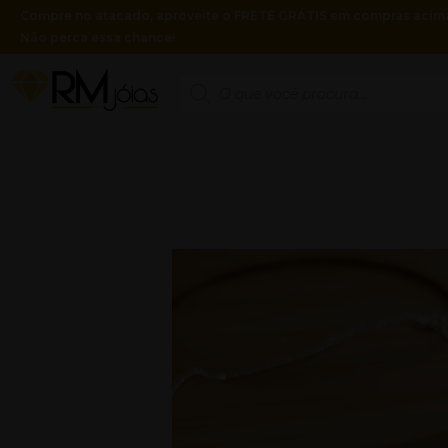
Ir
Compre no atacado, aproveite o FRETE GRÁTIS em compras acima
Não perca essa chance!
para
o
Pesquisar
produtos
conteúdo