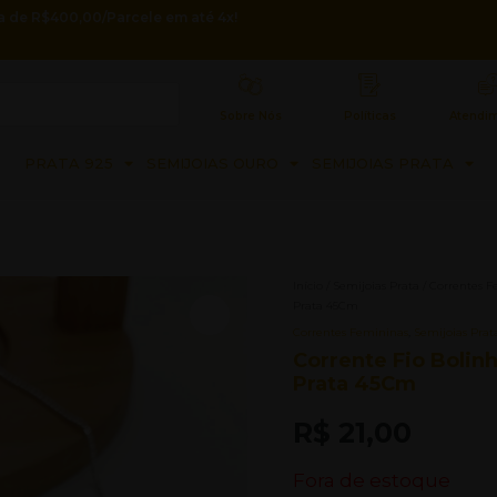
 de R$400,00/Parcele em até 4x!
Sobre Nós
Políticas
Atendi
PRATA 925
SEMIJOIAS OURO
SEMIJOIAS PRATA
Início
/
Semijoias Prata
/
Correntes F
Prata 45Cm
Correntes Femininas
,
Semijoias Prat
Corrente Fio Bolin
Prata 45Cm
R$
21,00
Fora de estoque