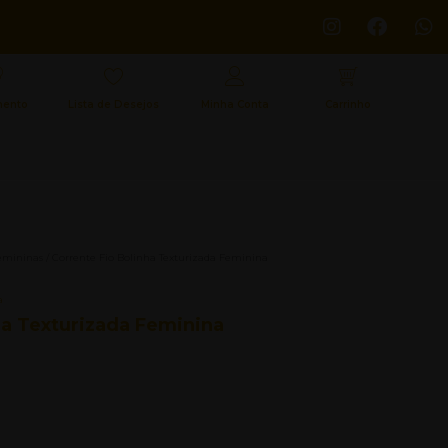
mento
Lista de Desejos
Minha Conta
Carrinho
emininas
/ Corrente Fio Bolinha Texturizada Feminina
a
ha Texturizada Feminina