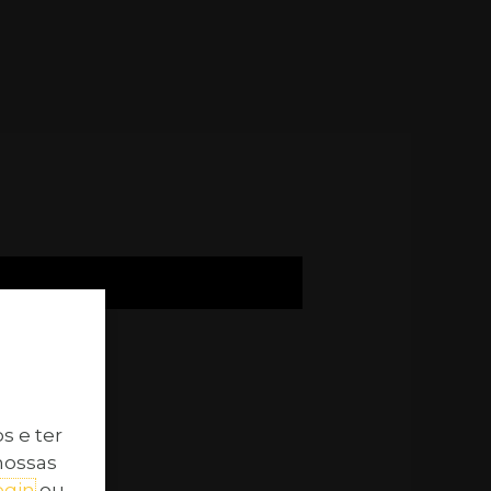
s e ter
nossas
ogin
ou