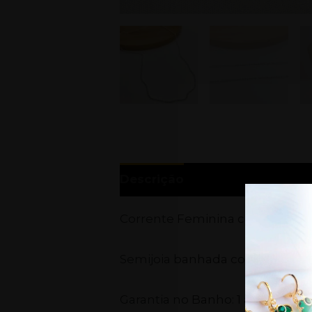
Descrição
Informação adici
Corrente Feminina com 45cm 
Semijoia banhada com 70 milés
Garantia no Banho: 1 ano