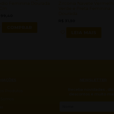
dio Feminina Dourada
Zirconia Navete Vermelh
as
5Cm
Verde e Preta Feminina
Dourada
99,40
R$
31,50
COMPRAR
LEIA MAIS
RMAÇÕES
NEWSLETTER
Receba novidades , dic
os Produtos
descontos e muito mai
 Somos
Nome
as