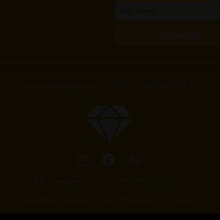
Email
INSCREVER
rmjoiasatacado.com | CNPJ 25.018.934/0001-81
Atendimento SEG à SEX 8H - 18H | SAB 8H - 12H
R. João Rosa Góes, 568 - Centro, Dourados - MS, 79804-020