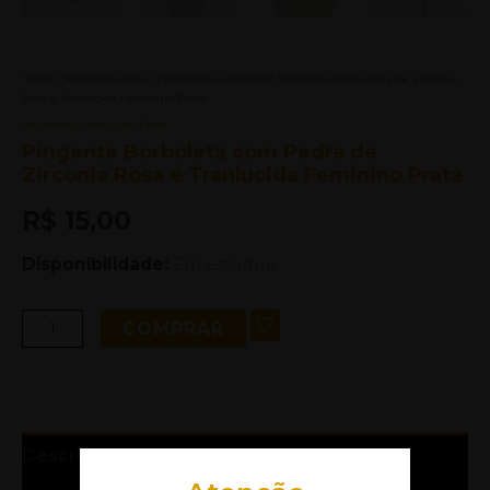
Início
/
Semijoias Prata
/
Pingentes
/ Pingente Borboleta com Pedra de Zirconia
Rosa e Tranlucida Feminino Prata
Pingentes
,
Semijoias Prata
Pingente Borboleta com Pedra de
Zirconia Rosa e Tranlucida Feminino Prata
R$
15,00
Disponibilidade:
Em estoque
COMPRAR
Descrição