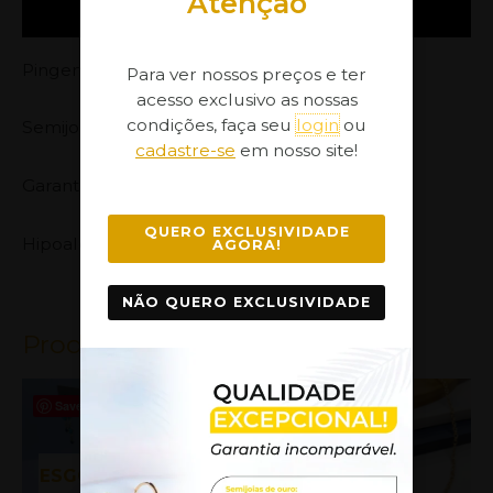
Atenção
Informação adicional
Pingente com Pedra de Zirconias
Para ver nossos preços e ter
acesso exclusivo as nossas
condições, faça seu
login
ou
Semijoia banhada com 70 milésimos de Prata,
cadastre-se
em nosso site!
Garantia no Banho: 1 ano
QUERO EXCLUSIVIDADE
Hipoalergênica.
AGORA!
NÃO QUERO EXCLUSIVIDADE
Produtos Relacionados
Este
Save
Save
Save
produto
tem
ESGOTADO
ESGOTADO
várias