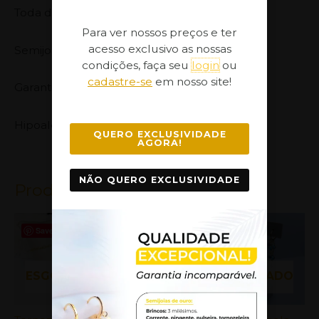
Toda de medalhas lisas
Para ver nossos preços e ter
acesso exclusivo as nossas
Semijoia banhada com 7 milésimos de ouro,
condições, faça seu
login
ou
cadastre-se
em nosso site!
Garantia no Banho: 1 ano
Hipoalergênica.
QUERO EXCLUSIVIDADE
AGORA!
NÃO QUERO EXCLUSIVIDADE
Produtos Relacionados
Save
Save
Save
ESGOTADO
ESGOTADO
ESGOTADO