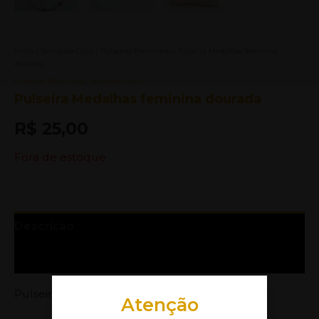
Início
/
Semijoias Ouro
/
Pulseiras Femininas
/ Pulseira Medalhas feminina
dourada
Pulseiras Femininas
,
Semijoias Ouro
Pulseira Medalhas feminina dourada
R$
25,00
Fora de estoque
Descrição
Informação adicional
Pulseira Feminina Dourada
Atenção