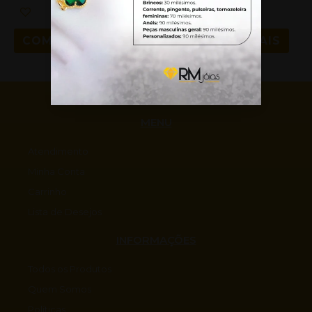
COMPRAR
COMPRAR
LEIA MAIS
MENU
Atendimento
Minha Conta
Carrinho
Lista de Desejos
INFORMAÇÕES
Todos os Produtos
Quem Somos
Políticas