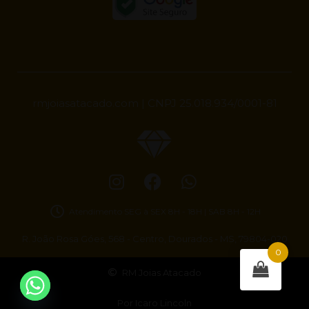
rmjoiasatacado.com | CNPJ 25.018.934/0001-81
Atendimento SEG à SEX 8H - 18H | SAB 8H - 12H
R. João Rosa Góes, 568 - Centro, Dourados - MS, 79804-020
0
RM Joias Atacado
Por Icaro Lincoln