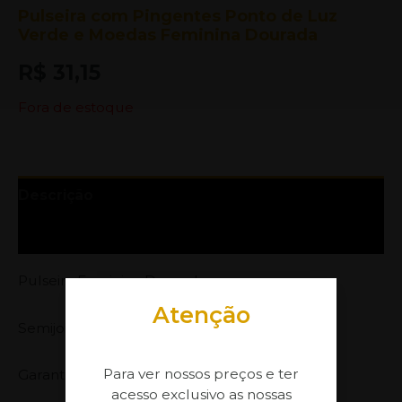
Pulseira com Pingentes Ponto de Luz
Verde e Moedas Feminina Dourada
R$
31,15
Fora de estoque
Descrição
Informação adicional
Pulseira Feminina Dourada
Atenção
Semijoia banhada com 7 milésimos de ouro,
Para ver nossos preços e ter
Garantia no Banho: 1 ano
acesso exclusivo as nossas