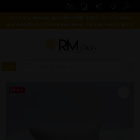
Ir
para
Compre no atacado, aproveite o FRETE GRÁTIS em compras
o
acima de R$400,00/Parcele em até 4x! Não perca essa chance!
conteúdo
Pesquisar
produtos
Save